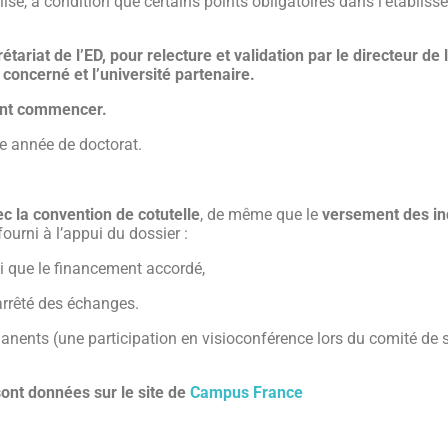
ilisé, à condition que certains points obligatoires dans l’établis
tariat de l’ED, pour relecture et validation par le directeur de 
 concerné et l’université partenaire.
vent commencer.
re année de doctorat.
c la convention de cotutelle
, de même que le
versement des i
fourni à l’appui du dossier :
si que le financement accordé,
 arrêté des échanges.
anents (une participation en visioconférence lors du comité de s
sont données sur le site de
Campus France