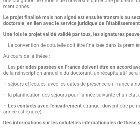
une obligation, le modèle de l’université partenaire peut être ut
mentionnés.
Le projet finalisé mais non signé est ensuite transmis au secré
doctorale, en lien avec le service juridique de l’établissement
Une fois le projet validé validé par tous, les signatures peu
– La convention de cotutelle doit être finalisée dans la premiè
Au cours de la thèse
:
– Les
périodes passées en France doivent être en accord ave
de la réinscription annuelle du doctorant, un récapitulatif sera 
– séjours effectués, avec les dates de présence en France ain
– la planification des séjours pour l’année suivante et un état
–
Les contacts avec l’encadrement
étranger doivent être perm
année est exigée).
Des informations sur les cotutelles internationales de thèse 