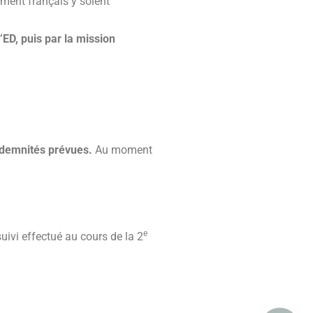
sement français y soient
l’ED, puis par la mission
ndemnités prévues.
Au moment
e
uivi effectué au cours de la 2